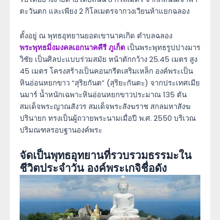
ตะวันตก และเพียง 2 กิโลเมตรจากวงเวียนห้าแยกฉลอง
ตั้งอยู่ ณ พุทธอุทยานยอดเขานาคเกิด ตำบลฉลอง
พระพุทธมิ่งมงคลเอกนาคคีรี ภูเก็ต
เป็นพระพุทธรูปปางมาร
วิชัย เป็นศิลปะแบบร่วมสมัย หน้าตักกว้าง 25.45 เมตร สูง
45 เมตร โครงสร้างเป็นคอนกรีตเสริมเหล็ก องค์พระเป็น
หินอ่อนหยกขาว “สุริยกันต” (สุริยะกันตะ) จากประเทศเมีย
นมาร์ น้ำหนักเฉพาะหินอ่อนหยกขาวประมาณ 135 ตัน
สมเด็จพระญาณสังวร สมเด็จพระสังฆราช สกลมหาสังฆ
ปรินายก ทรงเป็นผู้ถวายพระนามเมื่อปี พ.ศ. 2550 บริเวณ
ปริมณฑลรอบฐานองค์พระ
จัดเป็นพุทธอุทยานที่รวบรวมธรรมะใน
ชีวิตประจำวัน องค์พระเกจิชื่อดัง