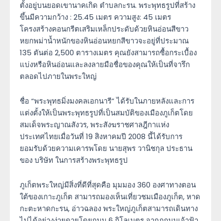
ตั้งอยู่บนยอดเขานาคเกิด ตำบลกะรน. พระพุทธรูปที่สร้าง
ขึ้นมีความกว้าง : 25.45 เมตร ความสูง: 45 เมตร
โครงสร้างคอนกรีตเสริมเหล็กประดับด้วยหินอ่อนสีขาว
หยกพม่าน้ำหนักของหินอ่อนหยกสีขาวจะอยู่ที่ประมาณ
135 ตันต่อ 2,500 ตารางเมตร คุณยังสามารถซื้อกระเบื้อง
แบ่งหรือหินอ่อนและลงลายมือชื่อของคุณให้เป็นที่จารึก
ตลอดไปภายในพระใหญ่
ชื่อ “พระพุทธมิ่งมงคลเอกนารี” ได้รับในภายหลังและการ
แต่งตั้งให้เป็นพระพุทธรูปที่เป็นสมบัติของเมืองภูเก็ตโดย
สมเด็จพระญาณสังวร, พระสังฆราชศาลฎีกาแห่ง
ประเทศไทยเมื่อวันที่ 19 สิงหาคมปี 2008 นี้ได้รับการ
ยอมรับด้วยความเคารพโดย นายสุพร วานิชกุล ประธาน
ของ บริษัท ในการสร้างพระพุทธรูป
ภูเก็ตพระใหญ่มีสิ่งที่ดีที่สุดคือ มุมมอง 360 องศาทางตอน
ใต้ของเกาะภูเก็ต สามารถมองเห็นเที่ยวชมเมืองภูเก็ต, หาด
กะตะหาดกะรน, อ่าวฉลอง พระใหญ่ภูเก็ตสามารถเดินทาง
ไปได้อย่างง่ายดายโดยถนน 6 กิโลเมตร จากภถนนเจ้าฟ้า