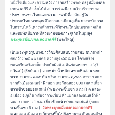
หนึ่งใจเดียวและความหวัง การก่อสร้างพระพุทธรูปมิ่งมงคล
เอกนาคคีรี สำเร็จได้ด้วย การร่วมมือร่วมใจบริจาคของ
ประชาชนชาวไทยและชาวต่างชาติที่อาศัยอยู่ใน
ประเทศไทย หากคุณมีโอกาสมาเยือนภูเก็ต ควรหาโอกาส
ไปกราบไหว้ เคารพสักการะที่วัดพระใหญ่บนเขานาคเกิด
และชมทัศนียภาพที่สวยงามของเกาะภูเก็ตในมุมสูง
พระพุทธมิ่งมงคลเอกนาคคีรี
(พระใหญ่)
เป็นพระพุทธรูปปางมารวิชัยศิลปแบบร่วมสมัย ขนาดหน้า
ตักกว้าง ๒๕.๔๕ เมตร ความสูง ๔๕ เมตร โครงสร้าง
คอนกรีตเสริมเหล็ก ประดับผิวด้วยหินอ่อนหยกขาว “สุริ
ยกันต”(สุริยกันตะ) จากพม่า น้ำหนักเฉพาะหินอ่อน หยก
ขาวประมาณ ๑๓๕ ตัน หรือประมาณ ๒,๕๐๐ ตารางเมตร
จากตัวเมืองถนนเจ้าฟ้านอก เลยวัดฉลอง 800 เมตร เลี้ยว
ขวาเข้าซอยยอดเสน่ห์ (ระยะทางขึ้นเขา 6 ก.ม.) ต.ฉลอง
อ.เมือง จ.ภูเก็ต หรือจากวงเวียน ห้าแยกฉลองถนนเจ้าฟ้า
นอก ระยะทาง 1 ก.ม. เลี้ยวซ้ายเข้าซอยยอดเสน่ห์ (ระยะ
ทางขึ้นเขา 6 ก.ม.)
วัดพระพุทธมิ่งมงคลเอกนาคคีรี
ต.ฉลอง อ.เมือง จ.ภูเก็ตทางขึ้นไปยังเขานาค เกิดค่อนข้าง