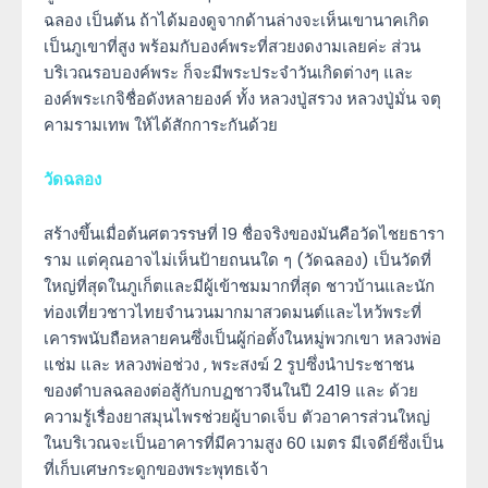
ฉลอง เป็นต้น ถ้าได้มองดูจากด้านล่างจะเห็นเขานาคเกิด
เป็นภูเขาที่สูง พร้อมกับองค์พระที่สวยงดงามเลยค่ะ ส่วน
บริเวณรอบองค์พระ ก็จะมีพระประจำวันเกิดต่างๆ และ
องค์พระเกจิชื่อดังหลายองค์ ทั้ง หลวงปู่สรวง หลวงปู่มั่น จตุ
คามรามเทพ ให้ได้สักการะกันด้วย
วัดฉลอง
สร้างขึ้นเมื่อต้นศตวรรษที่ 19 ชื่อจริงของมันคือวัดไชยธารา
ราม แต่คุณอาจไม่เห็นป้ายถนนใด ๆ (วัดฉลอง) เป็นวัดที่
ใหญ่ที่สุดในภูเก็ตและมีผู้เข้าชมมากที่สุด ชาวบ้านและนัก
ท่องเที่ยวชาวไทยจำนวนมากมาสวดมนต์และไหว้พระที่
เคารพนับถือหลายคนซึ่งเป็นผู้ก่อตั้งในหมู่พวกเขา หลวงพ่อ
แช่ม และ หลวงพ่อช่วง , พระสงฆ์ 2 รูปซึ่งนำประชาชน
ของตำบลฉลองต่อสู้กับกบฏชาวจีนในปี 2419 และ ด้วย
ความรู้เรื่องยาสมุนไพรช่วยผู้บาดเจ็บ ตัวอาคารส่วนใหญ่
ในบริเวณจะเป็นอาคารที่มีความสูง 60 เมตร มีเจดีย์ซึ่งเป็น
ที่เก็บเศษกระดูกของพระพุทธเจ้า