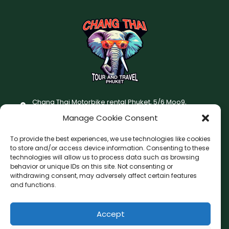
Chang Thai Motorbike rental Phuket, 5/6 Moo9,
Chaofatawanaok Rd., Chalong, Muang Phuket 83130
Manage Cookie Consent
+66 (0) 93-687-1999
To provide the best experiences, we use technologies like cookies
Terms and Conditions
to store and/or access device information. Consenting to these
technologies will allow us to process data such as browsing
Changthai motorbike for rent Privacy Policy
behavior or unique IDs on this site. Not consenting or
withdrawing consent, may adversely affect certain features
F
I
and functions.
a
n
c
s
Accept
F
W
L
G
e
t
a
h
i
o