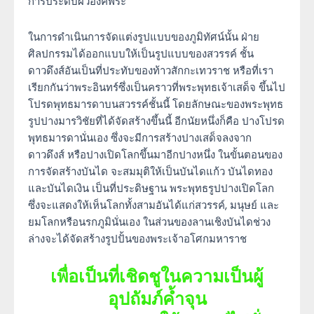
การประดับผิวองค์พระ
ในการดำเนินการจัดแต่งรูปแบบของภูมิทัศน์นั้น ฝ่าย
ศิลปกรรมได้ออกแบบให้เป็นรูปแบบของสวรรค์ ชั้น
ดาวดึงส์อันเป็นที่ประทับของท้าวสักกะเทวราช หรือที่เรา
เรียกกันว่าพระอินทร์ซึ่งเป็นคราวที่พระพุทธเจ้าเสด็จ ขึ้นไป
โปรดพุทธมารดาบนสวรรค์ชั้นนี้ โดยลักษณะของพระพุทธ
รูปปางมารวิชัยที่ได้จัดสร้างขึ้นนี้ อีกนัยหนึ่งก็คือ ปางโปรด
พุทธมารดานั่นเอง ซึ่งจะมีการสร้างปางเสด็จลงจาก
ดาวดึงส์ หรือปางเปิดโลกขึ้นมาอีกปางหนึ่ง ในขั้นตอนของ
การจัดสร้างบันได จะสมมุติให้เป็นบันไดแก้ว บันไดทอง
และบันไดเงิน เป็นที่ประดิษฐาน พระพุทธรูปปางเปิดโลก
ซึ่งจะแสดงให้เห็นโลกทั้งสามอันได้แก่สวรรค์, มนุษย์ และ
ยมโลกหรือนรกภูมินั่นเอง ในส่วนของลานเชิงบันไดช่วง
ล่างจะได้จัดสร้างรูปปั้นของพระเจ้าอโศกมหาราช
เพื่อเป็นที่เชิดชูในความเป็นผู้
อุปถัมภ์ค้ำจุน