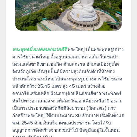
พระพุทธมิ่งมงคลเอกนาคคีรี
พระใหญ่ เป็นพระพุทธรูปปาง
มารวิชัยขนาดใหญ่ ตั้งอยู่บนยอดเขานาคเกิด ในเขตป่า
สงวนแห่งชาติเขานากเกิด ตำบลกะรน อำเภอเมืองภูเก็ต
จังหวัดภูเก็ต เป็นรูปปั้นที่มีความสูงเป็นอันดับที่ห้าของ
ประเทศไทย พระใหญ่ เป็นพระพุทธรูปปางมารวิชัย ขนาด
หน้าตักกว้าง 25.45 เมตร สูง 45 เมตร สร้างด้วย
คอนกรีตเสริมเหล็ก ผิวนอกบุด้วยหินอ่อนสีขาว พระพักตร์
หันไปทางอ่าวฉลอง ทางทิศตะวันออกเฉียงเหนือ 19 องศา
เป็นพระประธานของวัดกิตติสังฆาราม (วัดกะตะ) การ
ก่อสร้างพระใหญ่ ใช้งบประมาณ 30 ล้านบาท เริ่มต้นตั้งแต่
พ.ศ. 2545 ด้วยเงินบริจาคของประชาชน โดยได้รับ
อนุญาตการจัดสร้างจากกรมป่าไม้ ปัจจุบันอยู่ในขั้นตอน