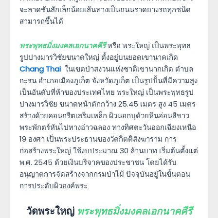
จะลาดชันสักเล็กน้อยเส้นทางเป็นถนนราดยางรถทุกชนิด
สามารถขึ้นได้
พระพุทธมิ่งมงคลเอกนาคคีรี
หรือ พระใหญ่ เป็นพระพุทธ
รูปปางมารวิชัยขนาดใหญ่ ตั้งอยู่บนยอดเขานาคเกิด
Chang Thai
ในเขตป่าสงวนแห่งชาติเขานากเกิด ตำบล
กะรน อำเภอเมืองภูเก็ต จังหวัดภูเก็ต เป็นรูปปั้นที่มีความสูง
เป็นอันดับที่ห้าของประเทศไทย พระใหญ่ เป็นพระพุทธรูป
ปางมารวิชัย ขนาดหน้าตักกว้าง 25.45 เมตร สูง 45 เมตร
สร้างด้วยคอนกรีตเสริมเหล็ก ผิวนอกบุด้วยหินอ่อนสีขาว
พระพักตร์หันไปทางอ่าวฉลอง ทางทิศตะวันออกเฉียงเหนือ
19 องศา เป็นพระประธานของวัดกิตติสังฆาราม การ
ก่อสร้างพระใหญ่ ใช้งบประมาณ 30 ล้านบาท เริ่มต้นตั้งแต่
พ.ศ. 2545 ด้วยเงินบริจาคของประชาชน โดยได้รับ
อนุญาตการจัดสร้างจากกรมป่าไม้ ปัจจุบันอยู่ในขั้นตอน
การประดับผิวองค์พระ
วัดพระใหญ่
พระพุทธมิ่งมงคลเอกนาคคีรี