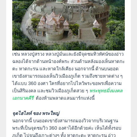
เช่น หลวงปู่สรวง หลวงปู่มั่นและยังมีจุดชมทิวทัศน์ของอ่าว
ฉลองได้จากด้านหน้าองค์พระ ส่วนด้านหลังมองเห็นหาดกะ
ตะ หาดกะรน และหาดใกล้เคียง นอกจากนี้ ด้านบนยอด
เขายังสามารถมองเห็นวิวเมืองภูเก็ต รวมถึงชายหาดต่าง ๆ
ได้แบบ 360 องศา ใครที่อยากไปไหว้พระขอพรเพื่อความ
เป็นสิริมงคล และชมวิวเมืองภูเก็ตสวย ๆ
พระพุทธมิ่งมงคล
เอกนาคคีรี
ต้องห้ามพลาดแลนมาร์กแห่งนี้
จุดไฮไลท์ ของ พระใหญ่
นอกจากนี้ บนยอดเขายังสามารถมองวิวจากบริเวณฐาน
พระที่เป็นจุดชมวิว 360 องศาได้อีกด้วยค่ะ เห็นได้ทั้งรอบ
ภูเก็ต ไปจนถึงเกาะต่างๆ ทั้ง หาดกะตะ หาดกะรน อ่าว