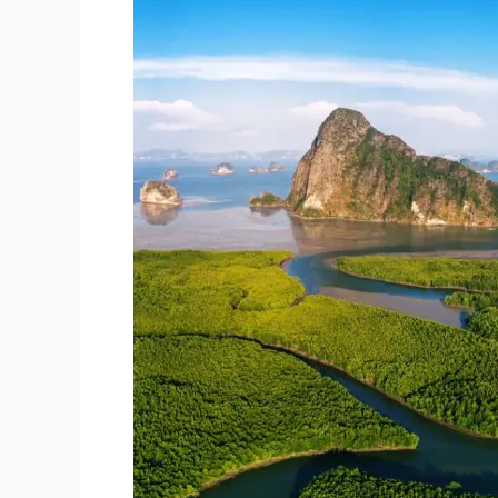
พังงา
แนะนำ
การ
เดิน
ทาง
2024
แวะ
ครบ
ทุก
เกาะ