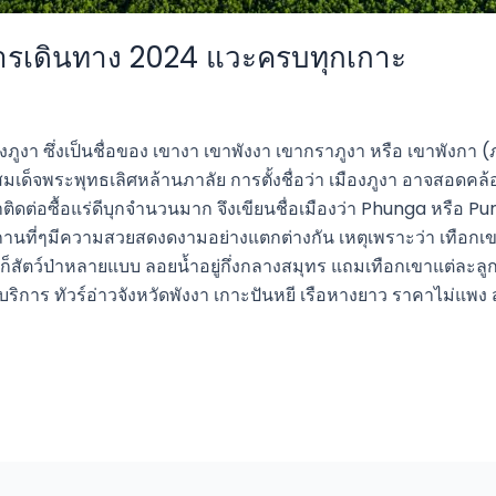
ำการเดินทาง 2024 แวะครบทุกเกาะ
มืองภูงา ซึ่งเป็นชื่อของ เขางา เขาพังงา เขากราภูงา หรือ เขาพังกา
็จพระพุทธเลิศหล้านภาลัย การตั้งชื่อว่า เมืองภูงา อาจสอดคล้องกับ
าติดต่อซื้อแร่ดีบุกจำนวนมาก จึงเขียนชื่อเมืองว่า Phunga หรือ Pu
็นสถานที่ๆมีความสวยสดงดงามอย่างแตกต่างกัน เหตุเพราะว่า เทือกเข
ละก็สัตว์ป่าหลายแบบ ลอยน้ำอยู่กึ่งกลางสมุทร แถมเทือกเขาแต่ละลูก
ิการ ทัวร์อ่าวจังหวัดพังงา เกาะปันหยี เรือหางยาว ราคาไม่แพง 