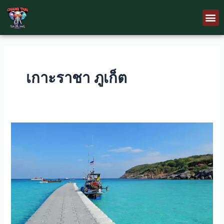
Skip
M
to
content
เกาะราชา ภูเก็ต
เกาะ
ราชา
ที่
เที่ยว
ห้าม
พลาด
ใน
ภูเก็ต