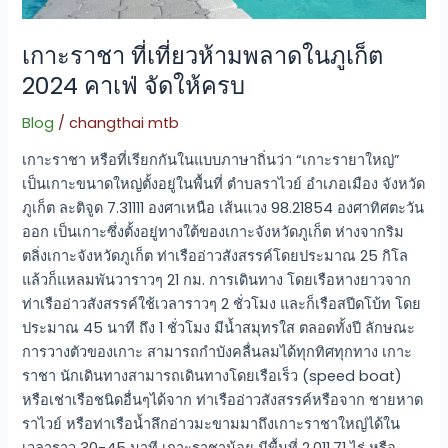
2024
คาเฟ่
จัด
เกาะราชา ที่เที่ยวห้ามพลาดในภูเก็ต
ให้
2024 คาเฟ่ จัดให้ครบ
ครบ
Blog
/
changthai mtb
เกาะราชา หรือที่เรียกกันในแบบภาษาถิ่นว่า “เกาะรายาใหญ่”
เป็นเกาะขนาดใหญ่ตั้งอยู่ในพื้นที่ ตําบลราไวย์ อําเภอเมือง จังหวัด
ภูเก็ต ละติจูด 7.31111 องศาเหนือ เส้นแวง 98.21854 องศาทิศตะวัน
ออก เป็นเกาะซึ่งตั้งอยู่ทางใต้ของเกาะจังหวัดภูเก็ต ห่างจากริม
ตลิ่งเกาะจังหวัดภูเก็ต ท่าเรืออ่าวสังสรรค์โดยประมาณ 25 กิโล
แล้วก็แหลมพันวาราวๆ 21 กม. การเดินทาง โดยเรือหางยาวจาก
ท่าเรืออ่าวสังสรรค์ใช้เวลาราวๆ 2 ชั่วโมง และก็เรือสปีดโบ้ท โดย
ประมาณ 45 นาที ถึง 1 ชั่วโมง มีน้ำสมุทรใส ตลอดทั้งปี ลักษณะ
การวางตัวของเกาะ สามารถกําบังคลื่นลมได้ทุกทิศทุกทาง เกาะ
ราชา นักเดินทางสามารถเดินทางโดยเรือเร็ว (speed boat)
หรือเช่าเรือชนิดอื่นๆได้จาก ท่าเรืออ่าวสังสรรค์หรือจาก ชายหาด
ราไวย์ หรือท่าเรือน้ำลึกอ่าวมะขามมาถึงเกาะราชาใหญ่ได้ใน