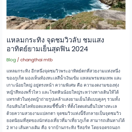
อาทิตย์
ยาม
เย็น
สุด
ฟิน
2024
แหลมกระทิง จุดชมวิวลับ ชมแสง
อาทิตย์ยามเย็นสุดฟิน 2024
Blog
/
changthai mtb
แหลมกระทิง อีกหนึ่งจุดชมวิวพระอาทิตย์ตกที่สวยงามแห่งหนึ่ง
ของภูเก็ต มองเห็นท้องทะเลสีน้ำเงินเข้ม แหลมพรมหมเทพ และ
เกาะน้อยใหญ่ อยู่ตรงหน้า ความพิเศษ คือ ความงดงามของทุ่ง
หญ้าสีทองพริ้วไหว และโขดหินน้อยใหญ่ระหว่างทางเดินให้ได้
แทรกตัวในทุ่งหญ้าถ่ายรูปเคล้าแสงยามเย็นได้แบบคูลๆ รวมทั้ง
ก้อนหินไฮไลท์ยอดแหลมชี้ขึ้นฟ้า ที่ตั้งโดดเด่นยื่นไปทางทะเล
ด้วยความสวยงามแปลกตา จุดชมวิวแห่งนี้จึงกลายเป็นจุดชมวิว
ยอดนิยมที่สุดของนักท่องเที่ยวที่มาเที่ยวภูเก็ต สามารถเดินทางได้
2 ทาง เส้นทางเดิม คือ จากบ้านกระทิง รีสอร์ท โดยจอดรถนอก