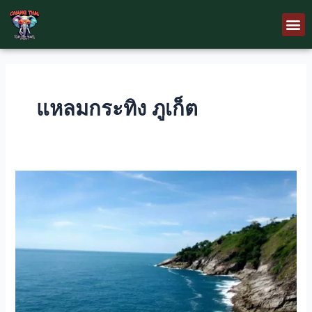
Skip
M
to
content
แหลมกระทิง ภูเก็ต
แหลม
กระทิง
จุด
ชม
วิว
ลับ
ชม
แสง