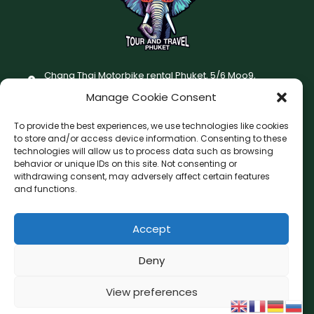
Chang Thai Motorbike rental Phuket, 5/6 Moo9,
Chaofatawanaok Rd., Chalong, Muang Phuket 83130
Manage Cookie Consent
+66 (0) 93-687-1999
To provide the best experiences, we use technologies like cookies
Terms and Conditions
to store and/or access device information. Consenting to these
technologies will allow us to process data such as browsing
Changthai motorbike for rent Privacy Policy
behavior or unique IDs on this site. Not consenting or
withdrawing consent, may adversely affect certain features
F
I
and functions.
a
n
c
s
Accept
F
W
L
G
e
t
a
h
i
o
b
a
c
a
n
o
Deny
o
g
e
t
e
g
o
r
b
s
l
View preferences
Copyright © 2026 Chang Thai Tour and Travel Phuket
o
a
e
k
a