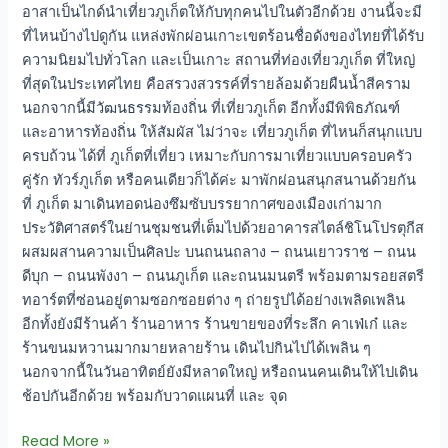
อาสาเป็นไกด์นำเที่ยวภูเก็ตให้กับทุกคนไปในตัวอีกด้วย งานนี้จะมี
ที่ไหนบ้างไปดูกัน แหล่งพักผ่อนเกาะเขตร้อนชื่อดังของไทยที่ได้รับ
ความนิยมไปทั่วโลก และเป็นเกาะ สถานที่ท่องเที่ยวภูเก็ต ที่ใหญ่
ที่สุดในประเทศไทย คือสรวงสวรรค์ที่รายล้อมด้วยผืนน้ำสีคราม
นอกจากนี้มีวัฒนธรรมท้องถิ่น ที่เที่ยวภูเก็ต อีกทั้งมีพิพิธภัณฑ์
และอาหารท้องถิ่น ให้สัมผัส ไม่ว่าจะ เที่ยวภูเก็ต ที่ไหนก็สนุกแบบ
ครบถ้วน ได้ที่ ภูเก็ตที่เที่ยว เหมาะกับการมาเที่ยวแบบครอบครัว
คู่รัก ทัวร์ภูเก็ต หรือคนเดียวก็ได้ค่ะ มาพักผ่อนสนุกสนานด้วยกัน
ที่ ภูเก็ต มาเดินทอดน่องซึมซับบรรยากาศของเมืองเก่ามาก
ประวัติศาสตร์ในย่านชุมชนที่เต็มไปด้วยอาคารสไตล์ชิโนโปรตุกีส
ผสมผสานความเป็นศิลปะ บนถนนถลาง – ถนนเยาวราช – ถนน
ดีบุก – ถนนพังงา – ถนนภูเก็ต และถนนมนตรี พร้อมตามรอยสตรี
ทอาร์ตที่ซ่อนอยู่ตามซอกซอยต่าง ๆ ถ่ายรูปได้อย่างเพลิดเพลิน
อีกทั้งยังมีร้านค้า ร้านอาหาร ร้านขายของที่ระลึก คาเฟ่เก๋ และ
ร้านขนมหวานมากมายหลายร้าน เดินไปกินไปได้เพลิน ๆ
นอกจากนี้ในวันอาทิตย์ยังมีหลาดใหญ่ หรือถนนคนเดินให้ไปเดิน
ช้อปกันอีกด้วย พร้อมกับวาดแผนที่ และ จุด
Read More »