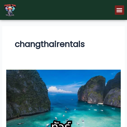
Skip
Post
M
to
pagination
content
changthairentals
ทัวร์
เกาะ
ภูเก็ต
เรา
บริการ
ตัว
เลือก
ที่