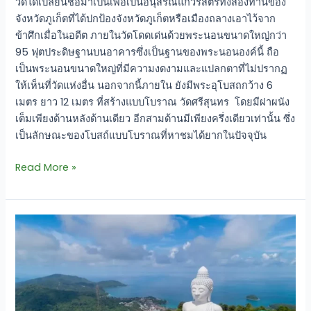
วัดได้เปลี่ยนชื่อมาเป็นเพื่อเป็นอนุสรณ์แก่วีรสตรีทั้งสองท่านของ
จังหวัดภูเก็ตที่ได้ปกป้องจังหวัดภูเก็ตหรือเมืองถลางเอาไว้จาก
ข้าศึกเมื่อในอดีต ภายในวัดโดดเด่นด้วยพระนอนขนาดใหญ่กว่า
95 ฟุตประดิษฐานบนอาคารซึ่งเป็นฐานของพระนอนองค์นี้ ถือ
เป็นพระนอนขนาดใหญ่ที่มีความงดงามและแปลกตาที่ไม่ปรากฏ
ให้เห็นที่วัดแห่งอื่น นอกจากนี้ภายใน ยังมีพระอุโบสถกว้าง 6
เมตร ยาว 12 เมตร ที่สร้างแบบโบราณ วัดศรีสุนทร โดยมีฝาผนัง
เต็มเพียงด้านหลังด้านเดียว อีกสามด้านมีเพียงครึ่งเดียวเท่านั้น ซึ่ง
เป็นลักษณะของโบสถ์แบบโบราณที่หาชมได้ยากในปัจจุบัน
Read More »
พระพุทธ
มิ่ง
มงคล
เอก
นาค
คีรี