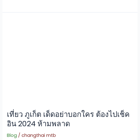
เที่ยว
ภูเก็ต
เด็ด
อย่า
บอก
ใคร
ต้อง
ไป
เช็ค
อิน
2024
ห้าม
เที่ยว ภูเก็ต เด็ดอย่าบอกใคร ต้องไปเช็ค
พลาด
อิน 2024 ห้ามพลาด
Blog
/
changthai mtb