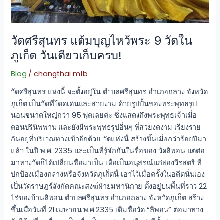
วัดศรีสุนทร แต้มบุญไหว้พระ 9 วัดใน
ภูเก็ต วันเดียวเก็บครบ!
Blog
/
changthai mtb
วัดศรีสุนทร แห่งนี้ จะตั้งอยู่ใน ตำบลศรีสุนทร อำเภอถลาง จังหวัด
ภูเก็ต เป็นวัดที่โดดเด่นและสวยงาม ด้วยรูปปั้นของพระพุทธรูป
นอนขนาดใหญ่กว่า 95 ฟุตเลยค่ะ ซึ่งแสดงถึงพระพุทธเจ้าเมื่อ
ตอนปรินิพพาน และยังมีพระพุทธรูปอื่นๆ ที่สวยงดงาม เรียงราย
กันอยู่ที่บริเวณทางเข้าอีกด้วย วัดแห่งนี้ สร้างขึ้นเมื่อกว่าร้อยปีมา
แล้ว ในปี พ.ศ. 2335 และเป็นที่รู้จักกันในชื่อของ วัดลิพอน แต่ต่อ
มาทางวัดก็ได้เปลี่ยนชื่อมาเป็น เพื่อเป็นอนุสรณ์แก่สองวีรสตรี ที่
ปกป้องเมืองถลางหรือจังหวัดภูเก็ตนี้ เอาไว้เมื่อครั้งในอดีตนั่นเอง
เป็นวัดราษฎร์สังกัดคณะสงฆ์ฝ่ายมหานิกาย ตั้งอยู่บนพื้นที่ราว 22
ไร่ของบ้านลิพอน ตำบลศรีสุนทร อำเภอถลาง จังหวัดภูเก็ต สร้าง
ขึ้นเมื่อวันที่ 21 เมษายน พ.ศ.2335 เดิมชื่อวัด “ลิพอน” ต่อมาทาง