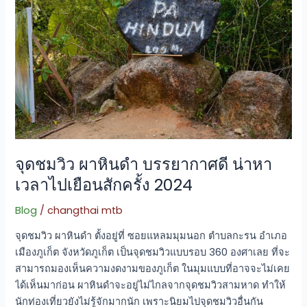
ผา
หิน
ดํา
บรรยากาศ
ดี
น่า
หา
เวลา
ไป
จุดชมวิว ผาหินดํา บรรยากาศดี น่าหา
เยือน
สัก
เวลาไปเยือนสักครั้ง 2024
ครั้ง
2024
Blog
/
changthai mtb
จุดชมวิว ผาหินดํา ตั้งอยู่ที่ ซอยแหลมมุมนอก ตำบลกะรน อำเภอ
เมืองภูเก็ต จังหวัดภูเก็ต เป็นจุดชมวิวแบบรอบ 360 องศาเลย ที่จะ
สามารถมองเห็นความงดงามของภูเก็ต ในมุมแบบที่อาจจะไม่เคย
ได้เห็นมาก่อน ผาหินดำจะอยู่ไม่ไกลจากจุดชมวิวสามหาด ทำให้
นักท่องเที่ยวยังไม่รู้จักมากนัก เพราะนิยมไปจุดชมวิวอื่นกัน