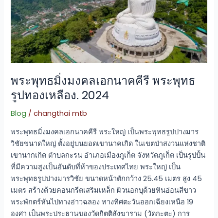
พระพุทธ
รูป
ทอง
เหลือง.
2024
พระพุทธมิ่งมงคลเอกนาคคีรี พระพุทธ
รูปทองเหลือง. 2024
Blog
/
changthai mtb
พระพุทธมิ่งมงคลเอกนาคคีรี พระใหญ่ เป็นพระพุทธรูปปางมาร
วิชัยขนาดใหญ่ ตั้งอยู่บนยอดเขานาคเกิด ในเขตป่าสงวนแห่งชาติ
เขานากเกิด ตำบลกะรน อำเภอเมืองภูเก็ต จังหวัดภูเก็ต เป็นรูปปั้น
ที่มีความสูงเป็นอันดับที่ห้าของประเทศไทย พระใหญ่ เป็น
พระพุทธรูปปางมารวิชัย ขนาดหน้าตักกว้าง 25.45 เมตร สูง 45
เมตร สร้างด้วยคอนกรีตเสริมเหล็ก ผิวนอกบุด้วยหินอ่อนสีขาว
พระพักตร์หันไปทางอ่าวฉลอง ทางทิศตะวันออกเฉียงเหนือ 19
องศา เป็นพระประธานของวัดกิตติสังฆาราม (วัดกะตะ) การ