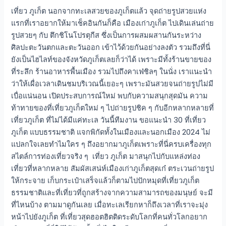
เที่ยว ภูเก็ต นอกจากทะเลสวยของภูเก็ตแล้ว จุดถ่ายรูปสวยแห่ง
แรกที่เราอยากให้มาเช็คอินกันก็คือ เมืองเก่าภูเก็ต ไปเดินเล่นถ่าย
รูปสวยๆ กับ ตึกชิโนโปรตุกีส ซึ่งเป็นการผสมผสานกันระหว่าง
ศิลปะตะวันตกและตะวันออก เข้าไว้ด้วยกันอย่างลงตัว รวมถึงที่นี่
ยังเป็นไฮไลท์ของจังหวัดภูเก็ตเลยก็ว่าได้ เพราะมีทั้งร้านขายของ
ที่ระลึก ร้านอาหารพื้นเมือง รวมไปถึงคาเฟ่ชิลๆ ในนั่ง เราแนะนำ
ว่าให้เผื่อเวลาเดินชมบริเวณนี้เยอะๆ เพราะมันสวยจนถ่ายรูปไม่มี
เบื่อแน่นอน เปิดประสบการณ์ใหม่ พบกับความสนุกสุดมัน ความ
ท้าทายของที่เที่ยวภูเก็ตใหม่ ๆ ไปถ่ายรูปชิค ๆ กับอีกหลากหลายที่
เที่ยวภูเก็ต ที่ไม่ได้มีแค่ทะเล วันนี้ทีมงาน ขอแนะนำ 30 ที่เที่ยว
ภูเก็ต แบบธรรมชาติ แจกพิกัดทั้งในเมืองและนอกเมือง 2024 ไม่
แปลกใจเลยทำไมใคร ๆ ถึงอยากมาภูเก็ตเพราะที่นี่ครบเครื่องทุก
สไตล์การท่องเที่ยวจริง ๆ เที่ยว ภูเก็ต มาสนุกไปกับแหล่งท่อง
เที่ยวที่หลากหลาย สัมผัสเสน่ห์เมืองเก่าภูเก็ตสุดเก๋ ตระเวนถ่ายรูป
ให้กระจาย เก็บกระเป๋าเสร็จแล้วก็ตามไปปักหมุดที่เที่ยวภูเก็ต
ธรรมชาติและที่เที่ยวที่ถูกสร้างจากความสามารถของมนุษย์ จะมี
ที่ไหนบ้าง ตามมาดูกันเลย เมื่อทะเลเรียกหาก็ถึงเวลาที่เราจะมุ่ง
หน้าไปยังภูเก็ต ที่เที่ยวสุดฮอตฮิตติดระดับโลกที่คนทั่วโลกอยาก