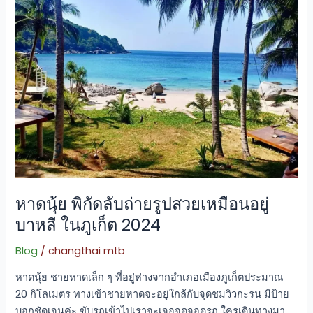
พิกัด
ลับ
ถ่าย
รูป
สวย
เหมือน
อยู่
บาหลี
ใน
ภูเก็ต
2024
หาดนุ้ย พิกัดลับถ่ายรูปสวยเหมือนอยู่
บาหลี ในภูเก็ต 2024
Blog
/
changthai mtb
หาดนุ้ย ชายหาดเล็ก ๆ ที่อยู่ห่างจากอำเภอเมืองภูเก็ตประมาณ
20 กิโลเมตร ทางเข้าชายหาดจะอยู่ใกล้กับจุดชมวิวกะรน มีป้าย
บอกชัดเจนค่ะ ขับรถเข้าไปเราจะเจอจุดจอดรถ ใครเดินทางมา