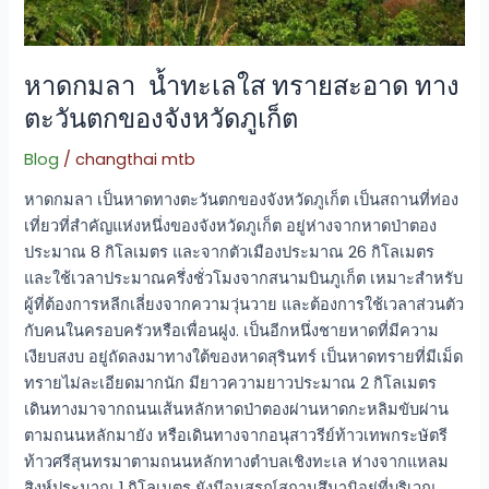
ของ
จังหวัด
ภูเก็ต
หาดกมลา น้ำทะเลใส ทรายสะอาด ทาง
ตะวันตกของจังหวัดภูเก็ต
Blog
/
changthai mtb
หาดกมลา เป็นหาดทางตะวันตกของจังหวัดภูเก็ต เป็นสถานที่ท่อง
เที่ยวที่สำคัญแห่งหนึ่งของจังหวัดภูเก็ต อยู่ห่างจากหาดป่าตอง
ประมาณ 8 กิโลเมตร และจากตัวเมืองประมาณ 26 กิโลเมตร
และใช้เวลาประมาณครึ่งชั่วโมงจากสนามบินภูเก็ต เหมาะสำหรับ
ผู้ที่ต้องการหลีกเลี่ยงจากความวุ่นวาย และต้องการใช้เวลาส่วนตัว
กับคนในครอบครัวหรือเพื่อนฝูง. เป็นอีกหนึ่งชายหาดที่มีความ
เงียบสงบ อยู่ถัดลงมาทางใต้ของหาดสุรินทร์ เป็นหาดทรายที่มีเม็ด
ทรายไม่ละเอียดมากนัก มียาวความยาวประมาณ 2 กิโลเมตร
เดินทางมาจากถนนเส้นหลักหาดป่าตองผ่านหาดกะหลิมขับผ่าน
ตามถนนหลักมายัง หรือเดินทางจากอนุสาวรีย์ท้าวเทพกระษัตรี
ท้าวศรีสุนทรมาตามถนนหลักทางตำบลเชิงทะเล ห่างจากแหลม
สิงห์ประมาณ 1 กิโลเมตร ยังมีอนุสรณ์สถานสึนามิอยู่ที่บริเวณ