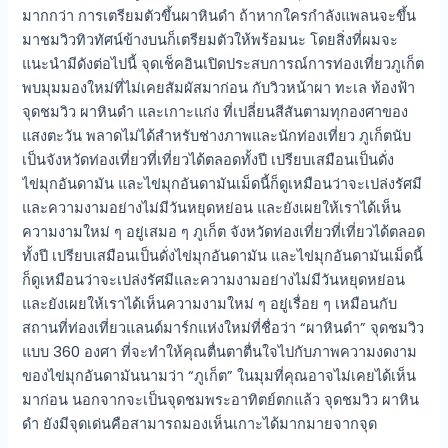
มากกว่า การเตรียมตัวขึ้นผาหินดำ ถ้าหากใครกำลังแพลนจะขึ้น
มาชมวิวทิวทัศน์ข้างบนก็เตรียมตัวให้พร้อมนะ โดยสิ่งที่ผมจะ
แนะนำมีดังต่อไปนี้ จุดเช็คอินเปิดประสบการณ์การท่องเที่ยวภูเก็ต
พบมุมมองใหม่ที่ไม่เคยสัมผัสมาก่อน กับวิวหน้าผา ทะเล ท้องฟ้า
จุดชมวิว ผาหินดํา และเกาะแก่ง ที่เปลี่ยนสีสันตามทุกองศาของ
แสงตะวัน พลาดไม่ได้สำหรับช่างภาพและนักท่องเที่ยว ภูเก็ตนับ
เป็นจังหวัดท่องเที่ยวที่เที่ยวได้ตลอดทั้งปี เปรียบเสมือนเป็นดั่ง
ไข่มุกอันดามัน และไข่มุกอันดามันเม็ดนี้ก็ดูเหมือนว่าจะเปล่งรัศมี
และความงามอย่างไม่มีวันหยุดหย่อน และยังเผยให้เราได้เห็น
ความงามใหม่ ๆ อยู่เสมอ ๆ ภูเก็ต จังหวัดท่องเที่ยวที่เที่ยวได้ตลอด
ทั้งปี เปรียบเสมือนเป็นดั่งไข่มุกอันดามัน และไข่มุกอันดามันเม็ดนี้
ก็ดูเหมือนว่าจะเปล่งรัศมีและความงามอย่างไม่มีวันหยุดหย่อน
และยังเผยให้เราได้เห็นความงามใหม่ ๆ อยู่เรื่อย ๆ เหมือนกับ
สถานที่ท่องเที่ยวแลนด์มาร์กแห่งใหม่ที่ชื่อว่า “ผาหินดำ” จุดชมวิว
แบบ 360 องศา ที่จะทำให้คุณตื่นตาตื่นใจไปกับภาพความงดงาม
ของไข่มุกอันดามันนามว่า “ภูเก็ต” ในมุมที่คุณอาจไม่เคยได้เห็น
มาก่อน นอกจากจะเป็นจุดชมพระอาทิตย์ตกแล้ว จุดชมวิว ผาหิน
ดํา ยังมีจุดเด่นคือสามารถมองเห็นเกาะได้มากมายจากจุด