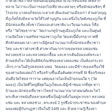
ภาคใต้ เชื่อว่าหลายคนคงมีจุดมุ่งหมายในิารท่องเที่ยวที่หลาก
หลาย ไม่ว่าจะเป็นการออกไปเที่ยวทะเลสวยๆ หรือพักผ่อนชิลๆ ที่
โรงแรม บางคนก็ชอบแวะคาเฟ่ เดินเล่นย่านเมืองเก่า ส่วนสายบุญ
ที่ภูเก็ตก็ยังมีหลายวัดให้ไปทำบุญกัน และหนึ่งในวัดดังของภูเก็ต ที่
มีนักท่องเที่ยวทั้งชาวไทยและต่างชาติแวะเวียนมาเสมอ ก็คือ
หรือ “วัดไชยธาราม” วัดเก่าแก่คู่บ้านคู่เมืองภูเก็ต และเป็นศูนย์
รวมจิตใจความศรัทธาของชาวภูเก็ต วัดแห่งนี้มีบรรยากาศที่
คึกคักตลอดเวลา เพราะมีผู้คนจำนวนมากทั้งนักท่องเที่ยวชาว
ไทย และชาวต่างชาติ ต่างพากันมากราบขอพรหลวงพ่อแช่ม
หลวงพ่อช่วง และหลวงพ่อเกลื้อม และหากเดินอ้อมองค์พระมา
ด้านหลังก็จะได้เห็นพิพิธภัณฑ์ของหลวงพ่อแช่ม เป็นห้องกระจก
เล็กๆ ภายในมีรูปหล่อหลวงพ่อ วัดฉลอง และมีข้าวของเครื่องใช้
ของท่านจัดแสดงไว้ หรือสร้างขึ้นเมื่อต้นศตวรรษที่ 19 ชื่อจริงของ
มันคือวัดไชยธาราราม แต่คุณอาจไม่เห็นป้ายถนนใด ๆ (วัด
ฉลอง) เป็นวัดที่ใหญ่ที่สุดในภูเก็ตและมีผู้เข้าชมมากที่สุด ชาว
บ้านและนักท่องเที่ยวชาวไทยจำนวนมากมาสวดมนต์และไหว้
พระที่เคารพนับถือหลายคนซึ่งเป็นผู้ก่อตั้งในหมู่พวกเขา หลวงพ่อ
แช่ม และ หลวงพ่อช่วง , พระสงฆ์ 2 รูปซึ่งนำประชาชน ของตำบล
ฉลองต่อสู้กับกบฏชาวจีนในปี 2419 และ ด้วยความรู้เรื่องยา