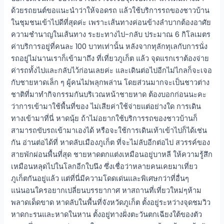
ด้วยรถยนต์ขอแนะนำว่าให้จอดรถ แล้วใช้บริการรถของชาวบ้าน
ในชุมชนเข้าไปดีที่สุดค่ะ เพราะเส้นทางค่อนข้างลำบากต้องอาศัย
ความชำนาญในเส้นทาง ระยะทางไป-กลับ ประมาณ 6 กิโลเมตร
ค่าบริการอยู่ที่คนละ 100 บาทเท่านั้น หลังจากทุลักทุเลกับการนั่ง
รถอยู่ไม่นานเราก็เข้ามาถึง ที่เที่ยวภูเก็ต แล้ว จุดแรกเราต้องจ่าย
ค่ารถทั้งไปและกลับไว้ก่อนเลยค่ะ และเดินต่อไปอีกไม่ไกลก็จะเจอ
กับชายหาดเล็ก ๆ ผู้คนไม่พลุกพล่าน โดยส่วนมากจะเป็นชาวต่าง
ชาติที่มาทำกิจกรรมกันบริเวณหน้าชายหาด ต้องบอกก่อนนะคะ
ว่าการเข้ามาใช้พื้นที่ของ ไม่เสียค่าใช้จ่ายแต่อย่างใด การเดิน
ทางเข้ามาที่นี่ หาดนุ้ย ถ้าไม่อยากใช้บริการรถของชาวบ้านก็
สามารถขับรถเข้ามาเองได้ หรือจะใช้การเดินเท้าเข้าไปก็ได้เช่น
กัน อ่านต่อได้ที่ หาดลับเมืองภูเก็ต ที่จะไม่ลับอีกต่อไป สวรรค์ของ
สายพักผ่อนพื้นที่สุด ชายหาดตกแต่งเหมือนอยู่บาหลี ให้ความรู้สึก
เหมือนหลุดไปในโลกอีกใบนึง ซึ่งเชื่อว่าหลายคนเคยมาเที่ยว
ภูเก็ตกันอยู่แล้ว แต่ที่นี่มีความโดดเด่นและพิเศษกว่าที่อื่นๆ
แน่นอนใครอยากเปลี่ยนบรรยากาศ หาสถานที่เที่ยวใหม่ๆห้าม
พลาดเด็ดขาด หาดลับในพื้นที่จังหวัดภูเก็ต ตั้งอยู่ระหว่างจุดชมวิว
หาดกะรนและหาดในหาน ตั้งอยู่ทางฝั่งตะวันตกเฉียงใต้ของตัว