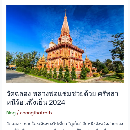
วัด
ฉลอง
หลวง
พ่อ
แช่ม
ช่วย
ด้วย
ศรัทธา
หนี
ร้อน
พึ่ง
เย็น
วัดฉลอง หลวงพ่อแช่มช่วยด้วย ศรัทธา
2024
หนีร้อนพึ่งเย็น 2024
Blog
/
changthai mtb
วัดฉลอง หากใครเดินทางไปเที่ยว “ภูเก็ต” อีกหนึ่งจังหวัดสวยของ