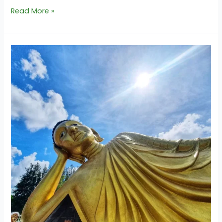
Read More »
วัด
ศรี
สุนทร
แต้ม
บุญ
ไหว้
พระ
9
วัด
ใน
ภูเก็ต
วัน
เดียว
เก็บ
ครบ!