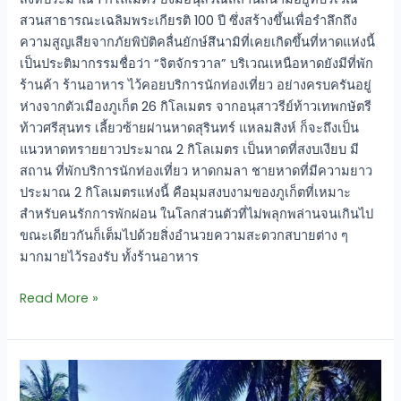
สวนสาธารณะเฉลิมพระเกียรติ 100 ปี ซึ่งสร้างขึ้นเพื่อรำลึกถึง
ความสูญเสียจากภัยพิบัติคลื่นยักษ์สึนามิที่เคยเกิดขึ้นที่หาดแห่งนี้
เป็นประติมากรรมชื่อว่า “จิตจักรวาล” บริเวณเหนือหาดยังมีที่พัก
ร้านค้า ร้านอาหาร ไว้คอยบริการนักท่องเที่ยว อย่างครบครันอยู่
ห่างจากตัวเมืองภูเก็ต 26 กิโลเมตร จากอนุสาวรีย์ท้าวเทพกษัตรี
ท้าวศรีสุนทร เลี้ยวซ้ายผ่านหาดสุรินทร์ แหลมสิงห์ ก็จะถึงเป็น
แนวหาดทรายยาวประมาณ 2 กิโลเมตร เป็นหาดที่สงบเงียบ มี
สถาน ที่พักบริการนักท่องเที่ยว หาดกมลา ชายหาดที่มีความยาว
ประมาณ 2 กิโลเมตรแห่งนี้ คือมุมสงบงามของภูเก็ตที่เหมาะ
สำหรับคนรักการพักผ่อน ในโลกส่วนตัวที่ไม่พลุกพล่านจนเกินไป
ขณะเดียวกันก็เต็มไปด้วยสิ่งอำนวยความสะดวกสบายต่าง ๆ
มากมายไว้รองรับ ทั้งร้านอาหาร
Read More »
หาด
นุ้ย