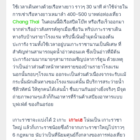
ใช้เวลาเดินทางด้วยเรือหางยาว ราวๆ 30 นาที ค่าใช้จ่ายใน
การเช่าเรือหางยาวเหมาลำ 400-500 บาทต่อท่องเที่ยว
Chang Thai
ในตอนนี้มีเรือสปีดโบ๊ท หรือเรือเร็วออกมา
จากท่าเรืออ่าวสังสรรค์ทุกเมื่อเชื่อวัน ทริปเกาะราชาเดิน
ทางกับบ้านรายาโรงแรม ทริปนี้เน้นย้ำมุดน้ำมองต้น
ปะการัง รวมทั้งใช้เวลาอยู่บนเกาะราชานานเป็นพิเศษ ที่
สำคัญท่านสามารถมุดน้ำอ่าวคอนแค ซึ่งเป็นอ่าวที่มีต้น
ปะการังงามมากมายๆสามารถเผชิญปลาการ์ตูน ด้วยเหตุ
ว่าเป็นอ่าวส่วนตัวหน้าหาดทรายของบ้านรายาโรงแรม
นอกนั้นรอบๆโรงแรม ออกจะเป็นส่วนตัวเนื่องจากจะรับแม้
กระนั้นนักเดินทางของโรงแรมแค่นั้น มีบริการสระว่ายน้ำ
ซีทิวทัศน์ ให้ทุกคนได้เล่นน้ำ ชื่นบานกันอย่างยิ่งจริงๆ มีจุด
ถ่ายภาพงามๆแล้วก็กินอาหารที่ร้านค้าเสบียงอาหารแบบ
บุฟเฟ่ต์ ของกินอร่อย
เกาะราชาจะแบ่งได้ 2 เกาะ
เกาะเฮ
โน่นเป็น เกาะราชา
ใหญ่ แล้วก็เกาะราชน้อยซึ่งถ้าจากเกาะราชาใหญ่ไปราวๆ
6 กฎหมาย นับว่าเป็นที่นิยมศุนย์กึ่งกลางของการท่องเที่ยว