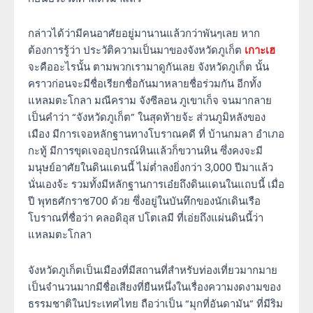
กล่าวได้ว่ามีคนอาศัยอยู่มานานแล้วกว่าพันๆเลย หาก
ต้องการรู้ว่า ประวัติความเป็นมาของจังหวัดภูเก็ต
เกาะเฮ
จะคืออะไรนั้น ตามพวกเรามาดูกันเลย จังหวัดภูเก็ต นั้น
คราวก่อนจะมีชื่อเรียกชื่อกันมาหลายชื่อร่วมกัน อีกทั้ง
แหลมตะโกลา มณีคราม จังซีลอน ภูเขาเก็จ จนมากลาย
เป็นคำว่า “จังหวัดภูเก็ต” ในสุดท้ายจ้ะ ส่วนภูมิหลังของ
เมือง มีการเจอหลักฐานทางโบราณคดี ที่ บ้านกมลา อำเภอ
กะทู้ มีการขุดเจออุปกรณ์หินแล้วก็ขวานหิน ซึ่งคงจะมี
มนุษย์อาศัยในดินแดนนี้ ไม่ต่ำลงยิ่งกว่า 3,000 ปีมาแล้ว
นั่นเองจ้ะ รวมทั้งมีหลักฐานการเอ๋ยถึงดินแดนในแถบนี้ เมื่อ
ปี พุทธศักราช700 ด้วย ซึ่งอยู่ในบันทึกของนักเดินเรือ
โบราณที่ชื่อว่า คลอดิอุส ปโตเลมี ที่เอ่ยถึงแผ่นดินนี้ว่า
แหลมตะโกลา
จังหวัดภูเก็ตเป็นเมืองที่มีสถานที่สำหรับท่องเที่ยวมากมาย
เป็นจำนวนมากมีชื่อเสียงที่ยืนหนึ่งในเรื่องความงดงามของ
ธรรมชาติในประเทศไทย ถือว่าเป็น “มุกที่อันดามัน” ที่มีริม