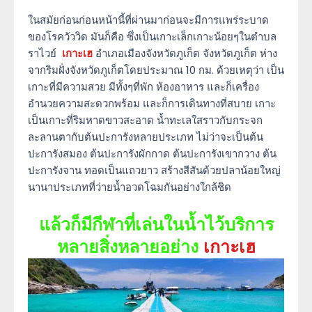
ในสมัยก่อนก่อนหน้านี้ที่ผ่านมาก่อนจะมีการแพร่ระบาด
ของโรควัววิด มันก็คือ ซึ่งเป็นเกาะเล็กเกาะน้อยๆในตำบล
ราไวย์
เกาะเฮ
อำเภอเมืองจังหวัดภูเก็ต จังหวัดภูเก็ต ห่าง
จากริมฝั่งจังหวัดภูเก็ตโดยประมาณ 10 กม. ด้วยเหตุว่า เป็น
เกาะที่มีความสวย มีทั้งๆที่พัก ห้องอาหาร และก็เครื่อง
อำนวยความสะดวกพร้อม และก็การเดินทางที่สบาย เกาะ
เป็นเกาะที่ริมหาดขาวสะอาด น้ำทะเลใสราวกับกระจก
ละลานตากับต้นปะการังหลายประเภท ไม่ว่าจะเป็นต้น
ปะการังสมอง ต้นปะการังผักกาด ต้นปะการังเขากวาง ต้น
ปะการังจาน ทอดเป็นแถวยาว สร้างสีสันด้วยปลาน้อยใหญ่
นานาประเภทที่ว่ายน้ำอวดโฉมกันอย่างใกล้ชิด
แล้วก็มีกีฬาที่เล่นในน้ำไว้บริการ
หลายสิ่งหลายอย่าง
เกาะเฮ