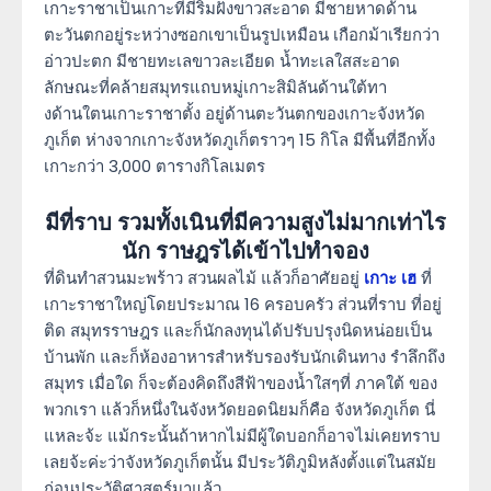
เกาะราชาเป็นเกาะที่มีริมฝั่งขาวสะอาด มีชายหาดด้าน
ตะวันตกอยู่ระหว่างซอกเขาเป็นรูปเหมือน เกือกม้าเรียกว่า
อ่าวปะตก มีชายทะเลขาวละเอียด น้ำทะเลใสสะอาด
ลักษณะที่คล้ายสมุทรแถบหมู่เกาะสิมิลันด้านใต้ทา
งด้านใตนเกาะราชาตั้ง อยู่ด้านตะวันตกของเกาะจังหวัด
ภูเก็ต ห่างจากเกาะจังหวัดภูเก็ตราวๆ 15 กิโล มีพื้นที่อีกทั้ง
เกาะกว่า 3,000 ตารางกิโลเมตร
มีที่ราบ รวมทั้งเนินที่มีความสูงไม่มากเท่าไร
นัก ราษฎรได้เข้าไปทำจอง
ที่ดินทำสวนมะพร้าว สวนผลไม้ แล้วก็อาศัยอยู่
เกาะ เฮ
ที่
เกาะราชาใหญ่โดยประมาณ 16 ครอบครัว ส่วนที่ราบ ที่อยู่
ติด สมุทรราษฎร และก็นักลงทุนได้ปรับปรุงนิดหน่อยเป็น
บ้านพัก และก็ห้องอาหารสำหรับรองรับนักเดินทาง รำลึกถึง
สมุทร เมื่อใด ก็จะต้องคิดถึงสีฟ้าของน้ำใสๆที่ ภาคใต้ ของ
พวกเรา แล้วก็หนึ่งในจังหวัดยอดนิยมก็คือ จังหวัดภูเก็ต นี่
แหละจ้ะ แม้กระนั้นถ้าหากไม่มีผู้ใดบอกก็อาจไม่เคยทราบ
เลยจ้ะค่ะว่าจังหวัดภูเก็ตนั้น มีประวัติภูมิหลังตั้งแต่ในสมัย
ก่อนประวัติศาสตร์มาแล้ว