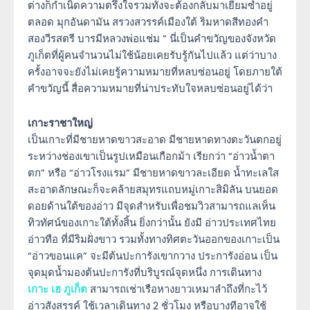
ต่างก็กำเนิดความตรึงใจรวมทั้งจะต้องกลับมาเยี่ยมซ้ำอยู่
ตลอด มุกอันดามัน สรวงสวรรค์เมืองใต้ ริมหาดสีทองคำ
สองวีรสตรี บารมีหลวงพ่อแช่ม ” นี่เป็นคำขวัญของจังหวัด
ภูเก็ตที่ผู้คนจำนวนไม่ใช้น้อยเคยรับรู้กันไปแล้ว แต่ว่าบาง
ครั้งอาจจะยังไม่เคยรู้ความหมายที่หลบซ่อนอยู่ โดยภายใต้
คำขวัญนี้ สื่อความหมายที่น่าประทับใจหลบซ่อนอยู่ได้ว่า
เกาะราชาใหญ่
เป็นเกาะที่มีชายหาดขาวสะอาด มีชายหาดทางตะวันตกอยู่
ระหว่างช่องเขาเป็นรูปเหมือนเกือกม้า เรียกว่า “อ่าวน้ำตา
ตก” หรือ “อ่าวโรงแรม” มีชายหาดขาวละเอียด น้ำทะเลใส
สะอาดลักษณะก็จะคล้ายสมุทรแถบหมู่เกาะสิมิลัน บนยอด
ดอยด้านใต้ของอ่าว มีจุดสำหรับเพื่อชมวิวสามารถแลเห็น
ทิวทัศน์ของเกาะใต้ทั้งสิ้น ยิ่งกว่านั้น ยังมี อ่าวประเทศไทย
อ่าวทือ ที่มีริมฝั่งขาว รวมทั้งทางทิศตะวันออกของเกาะเป็น
“อ่าวขอนแค” จะมีต้นปะการังเขากวาง ประการังอ่อน เป็น
จุดมุดน้ำมองต้นปะการังที่บริบูรณ์จุดหนึ่ง การเดินทาง
เกาะ เฮ ภูเก็ต
สามารถเช่าเรือหางยาวเหมาลำถึงที่กะไว้
อ่าวสังสรรค์ ใช้เวลาเดินทาง 2 ชั่วโมง หรือบางทีอาจใช้