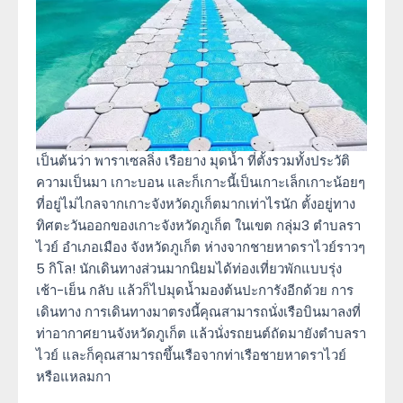
เป็นต้นว่า พาราเซลลิ่ง เรือยาง มุดน้ำ ที่ตั้งรวมทั้งประวัติ
ความเป็นมา เกาะบอน และก็เกาะนี้เป็นเกาะเล็กเกาะน้อยๆ
ที่อยู่ไม่ไกลจากเกาะจังหวัดภูเก็ตมากเท่าไรนัก ตั้งอยู่ทาง
ทิศตะวันออกของเกาะจังหวัดภูเก็ต ในเขต กลุ่ม3 ตำบลรา
ไวย์ อำเภอเมือง จังหวัดภูเก็ต ห่างจากชายหาดราไวย์ราวๆ
5 กิโล! นักเดินทางส่วนมากนิยมได้ท่องเที่ยวพักแบบรุ่ง
เช้า-เย็น กลับ แล้วก็ไปมุดน้ำมองต้นปะการังอีกด้วย การ
เดินทาง การเดินทางมาตรงนี้คุณสามารถนั่งเรือบินมาลงที่
ท่าอากาศยานจังหวัดภูเก็ต แล้วนั่งรถยนต์ถัดมายังตำบลรา
ไวย์ และก็คุณสามารถขึ้นเรือจากท่าเรือชายหาดราไวย์
หรือแหลมกา