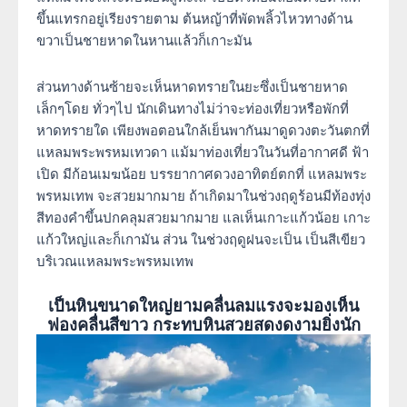
ขึ้นแทรกอยู่เรียงรายตาม ต้นหญ้าที่พัดพลิ้วไหวทางด้าน
ขวาเป็นชายหาดในหานแล้วก็เกาะมัน
ส่วนทางด้านซ้ายจะเห็นหาดทรายในยะซึ่งเป็นชายหาด
เล็กๆโดย ทั่วๆไป นักเดินทางไม่ว่าจะท่องเที่ยวหรือพักที่
หาดทรายใด เพียงพอตอนใกล้เย็นพากันมาดูดวงตะวันตกที่
แหลมพระพรหมเทวดา แม้มาท่องเที่ยวในวันที่อากาศดี ฟ้า
เปิด มีก้อนเมฆน้อย บรรยากาศดวงอาทิตย์ตกที่ แหลมพระ
พรหมเทพ จะสวยมากมาย ถ้าเกิดมาในช่วงฤดูร้อนมีท้องทุ่ง
สีทองคำขึ้นปกคลุมสวยมากมาย แลเห็นเกาะแก้วน้อย เกาะ
แก้วใหญ่และก็เกามัน ส่วน ในช่วงฤดูฝนจะเป็น เป็นสีเขียว
บริเวณแหลมพระพรหมเทพ
เป็นหินขนาดใหญ่ยามคลื่นลมแรงจะมองเห็น
ฟองคลื่นสีขาว กระทบหินสวยสดงดงามยิ่งนัก