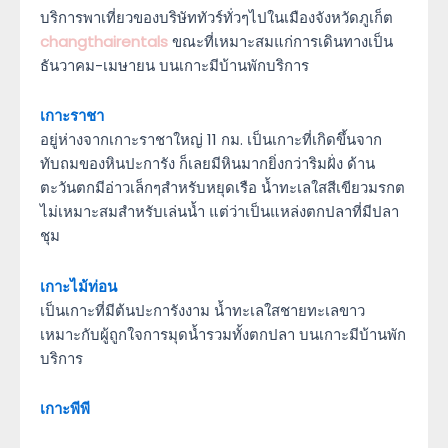
บริการพาเที่ยวของบริษัททัวร์ทั่วๆไปในเมืองจังหวัดภูเก็ต
changthairentals
ขณะที่เหมาะสมแก่การเดินทางเป็น
ธันวาคม-เมษายน บนเกาะมีบ้านพักบริการ
เกาะราชา
อยู่ห่างจากเกาะราชาใหญ่ 11 กม. เป็นเกาะที่เกิดขึ้นจาก
ทับถมของหินปะการัง ก็เลยมีหินมากยิ่งกว่าริมฝั่ง ด้าน
ตะวันตกมีอ่าวเล็กๆสำหรับหยุดเรือ น้ำทะเลใสสีเขียวมรกต
ไม่เหมาะสมสำหรับเล่นน้ำ แต่ว่าเป็นแหล่งตกปลาที่มีปลา
ชุม
เกาะไม้ท่อน
เป็นเกาะที่มีต้นปะการังงาม น้ำทะเลใสชายทะเลขาว
เหมาะกับผู้ถูกใจการมุดน้ำรวมทั้งตกปลา บนเกาะมีบ้านพัก
บริการ
เกาะพีพี