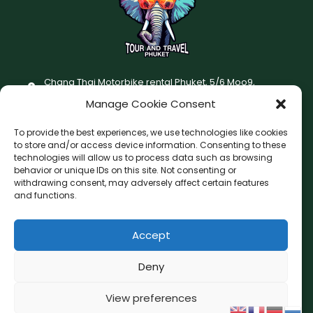
Chang Thai Motorbike rental Phuket, 5/6 Moo9,
Chaofatawanaok Rd., Chalong, Muang Phuket 83130
Manage Cookie Consent
+66 (0) 93-687-1999
To provide the best experiences, we use technologies like cookies
Terms and Conditions
to store and/or access device information. Consenting to these
technologies will allow us to process data such as browsing
Changthai motorbike for rent Privacy Policy
behavior or unique IDs on this site. Not consenting or
withdrawing consent, may adversely affect certain features
F
I
and functions.
a
n
c
s
Accept
F
W
L
G
e
t
a
h
i
o
b
a
c
a
n
o
Deny
o
g
e
t
e
g
o
r
b
s
l
View preferences
Copyright © 2026 Chang Thai Tour and Travel Phuket
o
a
e